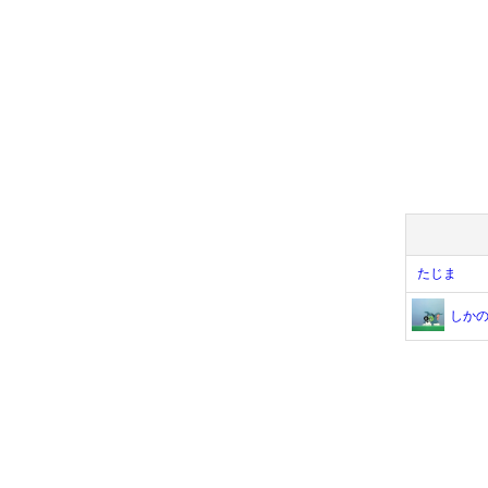
たじま
しか