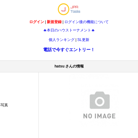
ログイン
|
新規登録
|
ログイン後の機能について
🔥本日のハウストーナメント🔥
個人ランキング
|
SL更新
電話で今すぐエントリー！
hatsu さんの情報
ル写真