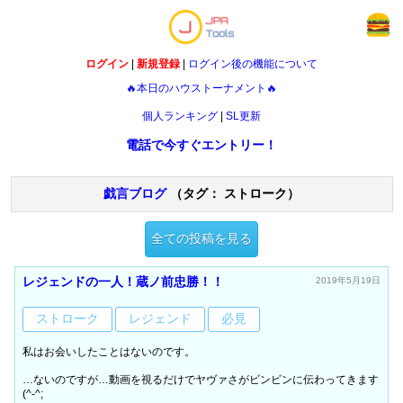
ログイン
|
新規登録
|
ログイン後の機能について
🔥本日のハウストーナメント🔥
個人ランキング
|
SL更新
電話で今すぐエントリー！
戯言ブログ
（タグ： ストローク）
全ての投稿を見る
レジェンドの一人！蔵ノ前忠勝！！
2019年5月19日
ストローク
レジェンド
必見
私はお会いしたことはないのです。
…ないのですが…動画を視るだけでヤヴァさがビンビンに伝わってきます
(^-^;